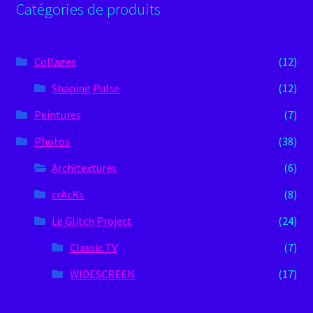
Catégories de produits
Instagram
Collages
(12)
Shaping Pulse
(12)
Peintures
(7)
Photos
(38)
Architextures
(6)
crAcKs
(8)
Le Glitch Project
(24)
Classic TV
(7)
WIDESCREEN
(17)