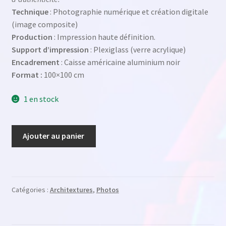
Technique
: Photographie numérique et création digitale
(image composite)
Production
: Impression haute définition.
Support d’impression
: Plexiglass (verre acrylique)
Encadrement
: Caisse américaine aluminium noir
Format :
100×100 cm
1 en stock
quantité
Ajouter au panier
de
Live
Bobúr
skinhead
Catégories :
Architextures
,
Photos