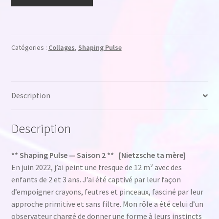
de
Shaping
Pulse
-
Catégories :
Collages
,
Shaping Pulse
11012026
Description
Description
** Shaping Pulse — Saison 2 ** [Nietzsche ta mère]
En juin 2022, j’ai peint une fresque de 12 m² avec des
enfants de 2 et 3 ans. J’ai été captivé par leur façon
d’empoigner crayons, feutres et pinceaux, fasciné par leur
approche primitive et sans filtre. Mon rôle a été celui d’un
observateur chargé de donner une forme à leurs instincts