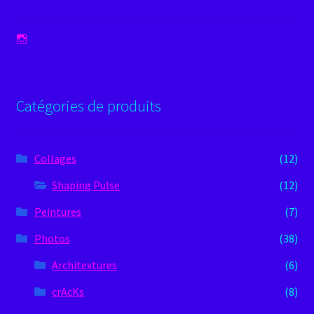
Voir
le
profil
de
leglitchproject
sur
Catégories de produits
Instagram
Collages
(12)
Shaping Pulse
(12)
Peintures
(7)
Photos
(38)
Architextures
(6)
crAcKs
(8)