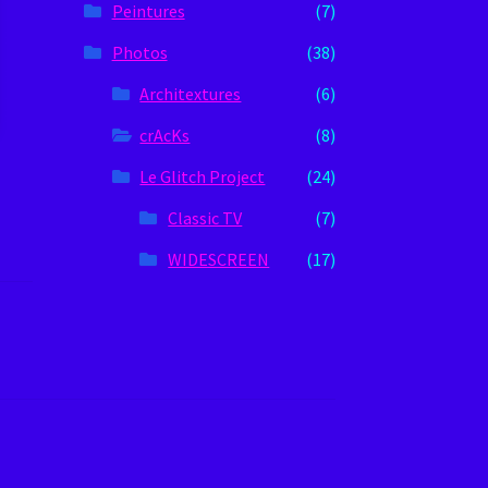
Peintures
(7)
Photos
(38)
Architextures
(6)
crAcKs
(8)
Le Glitch Project
(24)
Classic TV
(7)
WIDESCREEN
(17)