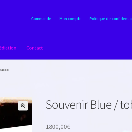
Commande
Mon compte
Politique de confidentia
édiation
Contact
obacco
Souvenir Blue / t
1800,00
€