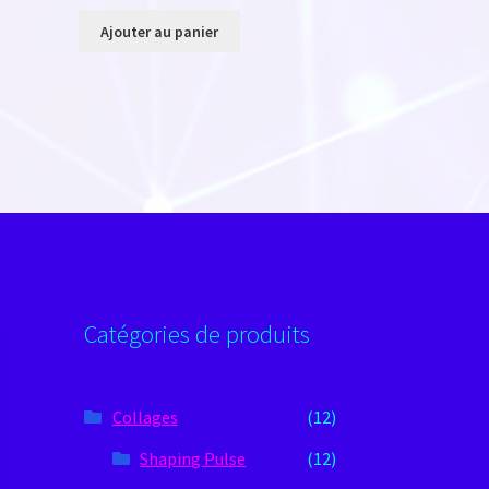
Ajouter au panier
Catégories de produits
Collages
(12)
Shaping Pulse
(12)