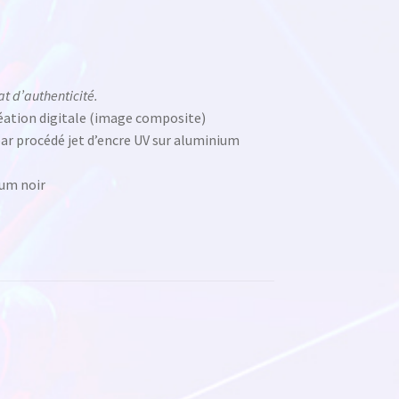
at d’authenticité.
éation digitale (image composite)
par procédé jet d’encre UV sur aluminium
um noir